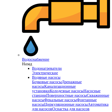
Водоснабжение
Назад
Водонагреватели
Электрические
Водяные насосы
Бочковые насосы
Дренажные
насосы
Канализационные
установки
Колодезные насосы
Насосные
станции
Поверхностные насосы
Скважинные
насосы
Фекальные насосы
Фонтанные
насосы
Циркуляционные насосы
Автоматика
для насосов
Оснастка для насосов