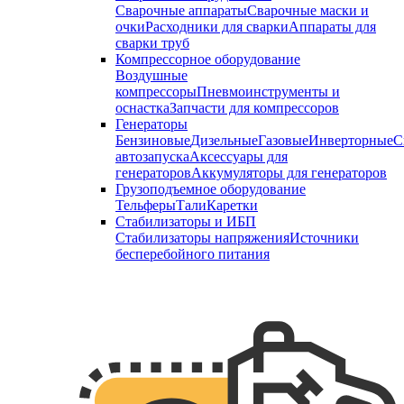
Сварочные аппараты
Сварочные маски и
очки
Расходники для сварки
Аппараты для
сварки труб
Компрессорное оборудование
Воздушные
компрессоры
Пневмоинструменты и
оснастка
Запчасти для компрессоров
Генераторы
Бензиновые
Дизельные
Газовые
Инверторные
С
автозапуска
Аксессуары для
генераторов
Аккумуляторы для генераторов
Грузоподъемное оборудование
Тельферы
Тали
Каретки
Стабилизаторы и ИБП
Стабилизаторы напряжения
Источники
бесперебойного питания