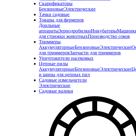
Скарификаторы
Бензиновые
Электрические
Тачки садовые
Товары для фермеров
Доильные
аппараты
Зернодробилки
Инкубаторы
Машинк
для стрижки животных
Производство соков
Триммеры
Аккумуляторные
Бензиновые
Электрические
О
для триммеров
Запчасти для триммеров
Уничтожители насекомых
Цепные пилы
Аккумуляторные
Бензиновые
Электрические
Ц
и шины для цепных пил
Садовые измельчители
Электрические
Садовые валики