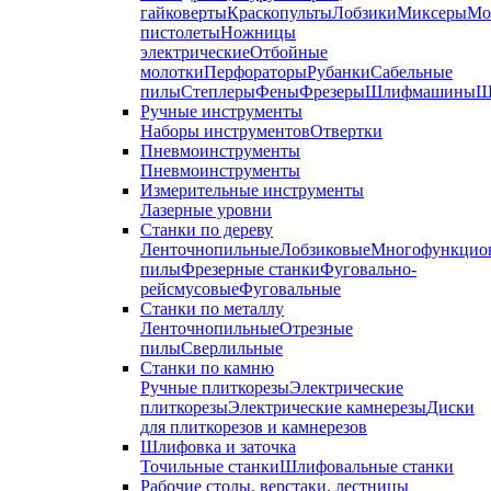
гайковерты
Краскопульты
Лобзики
Миксеры
Мо
пистолеты
Ножницы
электрические
Отбойные
молотки
Перфораторы
Рубанки
Сабельные
пилы
Степлеры
Фены
Фрезеры
Шлифмашины
Ш
Ручные инструменты
Наборы инструментов
Отвертки
Пневмоинструменты
Пневмоинструменты
Измерительные инструменты
Лазерные уровни
Станки по дереву
Ленточнопильные
Лобзиковые
Многофункцио
пилы
Фрезерные станки
Фуговально-
рейсмусовые
Фуговальные
Станки по металлу
Ленточнопильные
Отрезные
пилы
Сверлильные
Станки по камню
Ручные плиткорезы
Электрические
плиткорезы
Электрические камнерезы
Диски
для плиткорезов и камнерезов
Шлифовка и заточка
Точильные станки
Шлифовальные станки
Рабочие столы, верстаки, лестницы