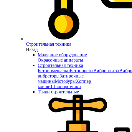
Строительная техника
Назад
Малярное оборудование
Окрасочные аппараты
Строительная техника
Бетономешалки
Бетонорезы
Виброплиты
Вибро
вибраторы
Затирочные
машины
Мотобуры
Хоппер
ковши
Швонарезчики
Тачки строительные