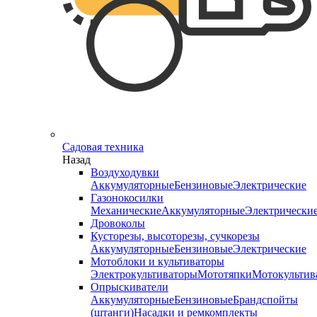
Садовая техника
Назад
Воздуходувки
Аккумуляторные
Бензиновые
Электрические
Газонокосилки
Механические
Аккумуляторные
Электрически
Дровоколы
Кусторезы, высоторезы, сучкорезы
Аккумуляторные
Бензиновые
Электрические
Мотоблоки и культиваторы
Электрокультиваторы
Мототяпки
Мотокультив
Опрыскиватели
Аккумуляторные
Бензиновые
Брандспойты
(штанги)
Насадки и ремкомплекты