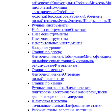
гайковерты
Краскопульты
Лобзики
Миксеры
Мо
пистолеты
Ножницы
электрические
Отбойные
молотки
Перфораторы
Рубанки
Сабельные
пилы
Степлеры
Фены
Фрезеры
Шлифмашины
Ш
Ручные инструменты
Наборы инструментов
Отвертки
Пневмоинструменты
Пневмоинструменты
Измерительные инструменты
Лазерные уровни
Станки по дереву
Ленточнопильные
Лобзиковые
Многофункцио
пилы
Фрезерные станки
Фуговально-
рейсмусовые
Фуговальные
Станки по металлу
Ленточнопильные
Отрезные
пилы
Сверлильные
Станки по камню
Ручные плиткорезы
Электрические
плиткорезы
Электрические камнерезы
Диски
для плиткорезов и камнерезов
Шлифовка и заточка
Точильные станки
Шлифовальные станки
Рабочие столы, верстаки, лестницы