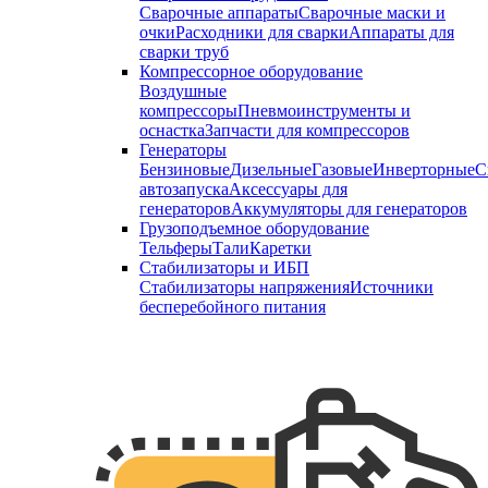
Сварочные аппараты
Сварочные маски и
очки
Расходники для сварки
Аппараты для
сварки труб
Компрессорное оборудование
Воздушные
компрессоры
Пневмоинструменты и
оснастка
Запчасти для компрессоров
Генераторы
Бензиновые
Дизельные
Газовые
Инверторные
С
автозапуска
Аксессуары для
генераторов
Аккумуляторы для генераторов
Грузоподъемное оборудование
Тельферы
Тали
Каретки
Стабилизаторы и ИБП
Стабилизаторы напряжения
Источники
бесперебойного питания