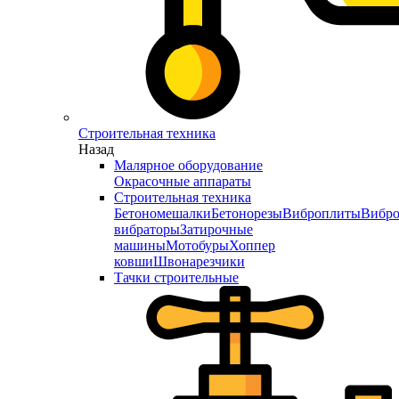
Строительная техника
Назад
Малярное оборудование
Окрасочные аппараты
Строительная техника
Бетономешалки
Бетонорезы
Виброплиты
Вибро
вибраторы
Затирочные
машины
Мотобуры
Хоппер
ковши
Швонарезчики
Тачки строительные