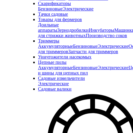
Скарификаторы
Бензиновые
Электрические
Тачки садовые
Товары для фермеров
Доильные
аппараты
Зернодробилки
Инкубаторы
Машинк
для стрижки животных
Производство соков
Триммеры
Аккумуляторные
Бензиновые
Электрические
О
для триммеров
Запчасти для триммеров
Уничтожители насекомых
Цепные пилы
Аккумуляторные
Бензиновые
Электрические
Ц
и шины для цепных пил
Садовые измельчители
Электрические
Садовые валики