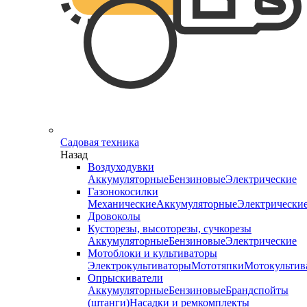
Садовая техника
Назад
Воздуходувки
Аккумуляторные
Бензиновые
Электрические
Газонокосилки
Механические
Аккумуляторные
Электрически
Дровоколы
Кусторезы, высоторезы, сучкорезы
Аккумуляторные
Бензиновые
Электрические
Мотоблоки и культиваторы
Электрокультиваторы
Мототяпки
Мотокультив
Опрыскиватели
Аккумуляторные
Бензиновые
Брандспойты
(штанги)
Насадки и ремкомплекты