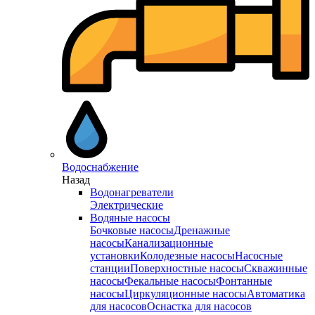
Водоснабжение
Назад
Водонагреватели
Электрические
Водяные насосы
Бочковые насосы
Дренажные
насосы
Канализационные
установки
Колодезные насосы
Насосные
станции
Поверхностные насосы
Скважинные
насосы
Фекальные насосы
Фонтанные
насосы
Циркуляционные насосы
Автоматика
для насосов
Оснастка для насосов