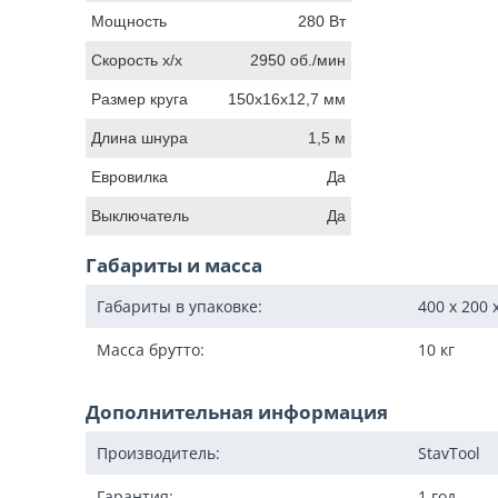
Мощность
280 Вт
Скорость х/х
2950 об./мин
Размер круга
150x16x12,7 мм
Длина шнура
1,5 м
Евровилка
Да
Выключатель
Да
Габариты и масса
Габариты в упаковке:
400 x 200 
Масса брутто:
10
кг
Дополнительная информация
Производитель:
StavTool
Гарантия:
1 год