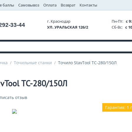
е баллы
Самовывоз
Оплата
Возврат
Контакты
г. Краснодар
Пн-Пт:
с 9:
 292-33-44
УЛ. УРАЛЬСКАЯ 126/2
Сб-Вс:
с 10
очка
/
Точильные станки
/
Точило StavTool ТС-280/150Л
avTool ТС-280/150Л
писать отзыв
Гарантия: 1 