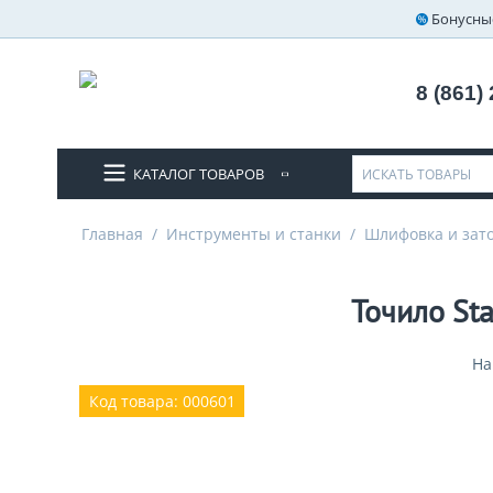
Бонусны
8 (861)
КАТАЛОГ ТОВАРОВ
Главная
/
Инструменты и станки
/
Шлифовка и зат
Точило St
На
Код товара: 000601