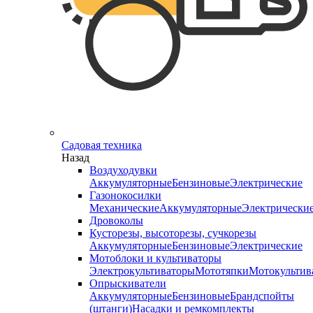
Садовая техника
Назад
Воздуходувки
Аккумуляторные
Бензиновые
Электрические
Газонокосилки
Механические
Аккумуляторные
Электрически
Дровоколы
Кусторезы, высоторезы, сучкорезы
Аккумуляторные
Бензиновые
Электрические
Мотоблоки и культиваторы
Электрокультиваторы
Мототяпки
Мотокультив
Опрыскиватели
Аккумуляторные
Бензиновые
Брандспойты
(штанги)
Насадки и ремкомплекты