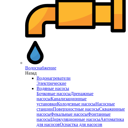
Водоснабжение
Назад
Водонагреватели
Электрические
Водяные насосы
Бочковые насосы
Дренажные
насосы
Канализационные
установки
Колодезные насосы
Насосные
станции
Поверхностные насосы
Скважинные
насосы
Фекальные насосы
Фонтанные
насосы
Циркуляционные насосы
Автоматика
для насосов
Оснастка для насосов