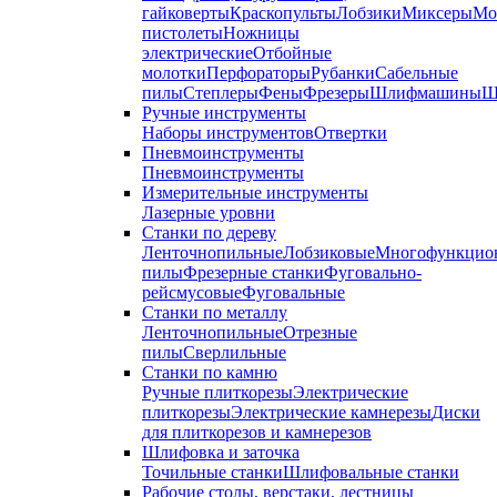
гайковерты
Краскопульты
Лобзики
Миксеры
Мо
пистолеты
Ножницы
электрические
Отбойные
молотки
Перфораторы
Рубанки
Сабельные
пилы
Степлеры
Фены
Фрезеры
Шлифмашины
Ш
Ручные инструменты
Наборы инструментов
Отвертки
Пневмоинструменты
Пневмоинструменты
Измерительные инструменты
Лазерные уровни
Станки по дереву
Ленточнопильные
Лобзиковые
Многофункцио
пилы
Фрезерные станки
Фуговально-
рейсмусовые
Фуговальные
Станки по металлу
Ленточнопильные
Отрезные
пилы
Сверлильные
Станки по камню
Ручные плиткорезы
Электрические
плиткорезы
Электрические камнерезы
Диски
для плиткорезов и камнерезов
Шлифовка и заточка
Точильные станки
Шлифовальные станки
Рабочие столы, верстаки, лестницы