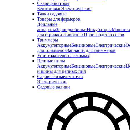
Скарификаторы
Бензиновые
Электрические
Тачки садовые
Товары для фермеров
Доильные
аппараты
Зернодробилки
Инкубаторы
Машинк
для стрижки животных
Производство соков
Триммеры
Аккумуляторные
Бензиновые
Электрические
О
для триммеров
Запчасти для триммеров
Уничтожители насекомых
Цепные пилы
Аккумуляторные
Бензиновые
Электрические
Ц
и шины для цепных пил
Садовые измельчители
Электрические
Садовые валики