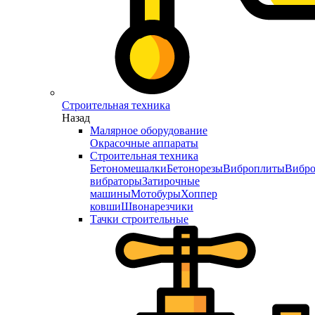
Строительная техника
Назад
Малярное оборудование
Окрасочные аппараты
Строительная техника
Бетономешалки
Бетонорезы
Виброплиты
Вибро
вибраторы
Затирочные
машины
Мотобуры
Хоппер
ковши
Швонарезчики
Тачки строительные