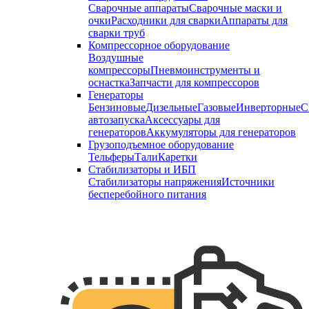
Сварочные аппараты
Сварочные маски и
очки
Расходники для сварки
Аппараты для
сварки труб
Компрессорное оборудование
Воздушные
компрессоры
Пневмоинструменты и
оснастка
Запчасти для компрессоров
Генераторы
Бензиновые
Дизельные
Газовые
Инверторные
С
автозапуска
Аксессуары для
генераторов
Аккумуляторы для генераторов
Грузоподъемное оборудование
Тельферы
Тали
Каретки
Стабилизаторы и ИБП
Стабилизаторы напряжения
Источники
бесперебойного питания