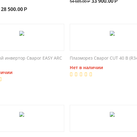
33 900.00
54 685.00
Р
Р
28 500.00
Р
й инвертор Сварог EASY ARC
Плазморез Сварог CUT 40 B (R3
Нет в наличии
личии