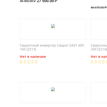
27 500.00
45 455.00
Р
Р
46 670.00
Р
Сварочный инвертор Сварог EASY ARC
Сварочны
160 (Z213)
200 (Z214)
Нет в наличии
Нет в на