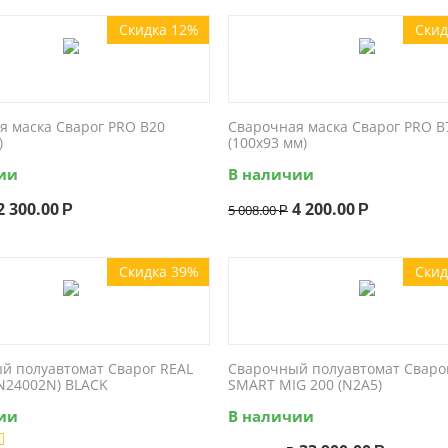
Скидка 12%
Скид
я маска Сварог PRO B20
Сварочная маска Сварог PRO B
)
(100x93 мм)
ии
В наличии
2 300.00
4 200.00
Р
5 008.00
Р
Р
Скидка 39%
Скид
й полуавтомат Сварог REAL
Сварочный полуавтомат Сваро
(N24002N) BLACK
SMART MIG 200 (N2A5)
ии
В наличии