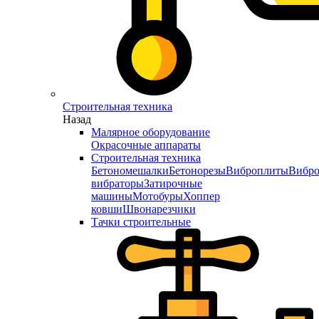
Строительная техника
Назад
Малярное оборудование
Окрасочные аппараты
Строительная техника
Бетономешалки
Бетонорезы
Виброплиты
Вибро
вибраторы
Затирочные
машины
Мотобуры
Хоппер
ковши
Швонарезчики
Тачки строительные