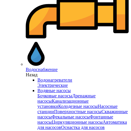
Водоснабжение
Назад
Водонагреватели
Электрические
Водяные насосы
Бочковые насосы
Дренажные
насосы
Канализационные
установки
Колодезные насосы
Насосные
станции
Поверхностные насосы
Скважинные
насосы
Фекальные насосы
Фонтанные
насосы
Циркуляционные насосы
Автоматика
для насосов
Оснастка для насосов