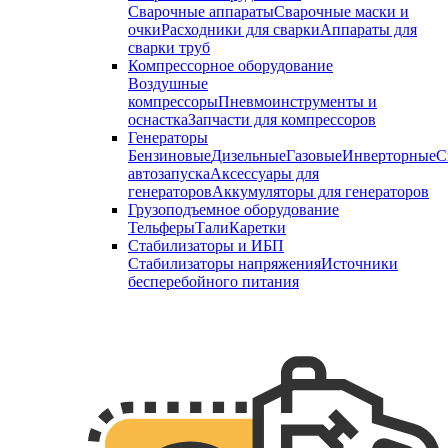
Сварочные аппараты
Сварочные маски и
очки
Расходники для сварки
Аппараты для
сварки труб
Компрессорное оборудование
Воздушные
компрессоры
Пневмоинструменты и
оснастка
Запчасти для компрессоров
Генераторы
Бензиновые
Дизельные
Газовые
Инверторные
С
автозапуска
Аксессуары для
генераторов
Аккумуляторы для генераторов
Грузоподъемное оборудование
Тельферы
Тали
Каретки
Стабилизаторы и ИБП
Стабилизаторы напряжения
Источники
бесперебойного питания