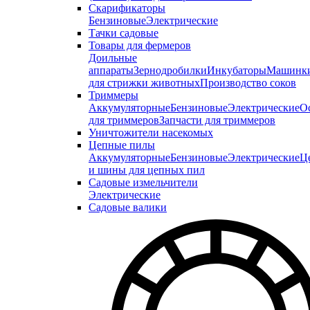
Скарификаторы
Бензиновые
Электрические
Тачки садовые
Товары для фермеров
Доильные
аппараты
Зернодробилки
Инкубаторы
Машинк
для стрижки животных
Производство соков
Триммеры
Аккумуляторные
Бензиновые
Электрические
О
для триммеров
Запчасти для триммеров
Уничтожители насекомых
Цепные пилы
Аккумуляторные
Бензиновые
Электрические
Ц
и шины для цепных пил
Садовые измельчители
Электрические
Садовые валики