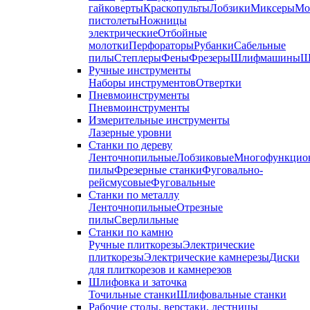
гайковерты
Краскопульты
Лобзики
Миксеры
Мо
пистолеты
Ножницы
электрические
Отбойные
молотки
Перфораторы
Рубанки
Сабельные
пилы
Степлеры
Фены
Фрезеры
Шлифмашины
Ш
Ручные инструменты
Наборы инструментов
Отвертки
Пневмоинструменты
Пневмоинструменты
Измерительные инструменты
Лазерные уровни
Станки по дереву
Ленточнопильные
Лобзиковые
Многофункцио
пилы
Фрезерные станки
Фуговально-
рейсмусовые
Фуговальные
Станки по металлу
Ленточнопильные
Отрезные
пилы
Сверлильные
Станки по камню
Ручные плиткорезы
Электрические
плиткорезы
Электрические камнерезы
Диски
для плиткорезов и камнерезов
Шлифовка и заточка
Точильные станки
Шлифовальные станки
Рабочие столы, верстаки, лестницы