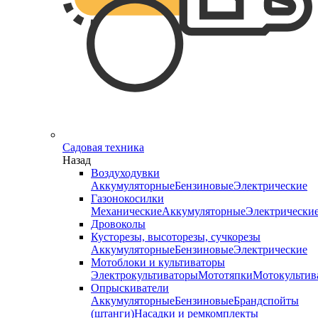
Садовая техника
Назад
Воздуходувки
Аккумуляторные
Бензиновые
Электрические
Газонокосилки
Механические
Аккумуляторные
Электрически
Дровоколы
Кусторезы, высоторезы, сучкорезы
Аккумуляторные
Бензиновые
Электрические
Мотоблоки и культиваторы
Электрокультиваторы
Мототяпки
Мотокультив
Опрыскиватели
Аккумуляторные
Бензиновые
Брандспойты
(штанги)
Насадки и ремкомплекты