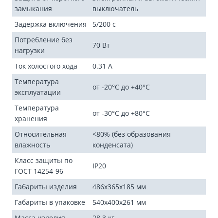
замыкания
выключатель
Задержка включения
5/200 с
Потребление без
70 Вт
нагрузки
Ток холостого хода
0.31 А
Температура
от -20°С до +40°С
эксплуатации
Температура
от -30°С до +80°С
хранения
Относительная
<80% (без образования
влажность
конденсата)
Класс защиты по
IP20
ГОСТ 14254-96
Габариты изделия
486х365х185 мм
Габариты в упаковке
540х400х261 мм
Масса изделия
28.3 кг