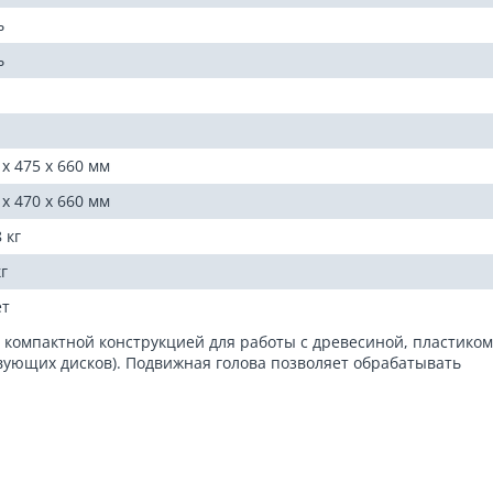
ь
ь
 x 475 x 660 мм
 x 470 x 660 мм
 кг
кг
ет
 компактной конструкцией для работы с древесиной, пластиком
вующих дисков). Подвижная голова позволяет обрабатывать