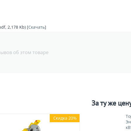
f, 2,178 Kb) [
Скачать
]
зывов об этом товаре
За ту же цен
То
Скидка 20%
Эн
кВ