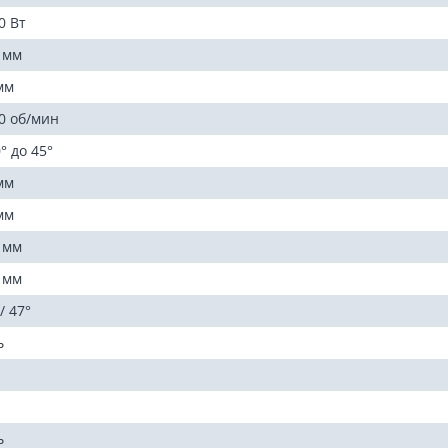
0 Вт
 мм
мм
0 об/мин
0° до 45°
мм
мм
 мм
 мм
/ 47°
ь
ь