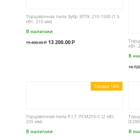
Торцовочная пила Зубр ЗПТК-210-1500 (1.5
кВт, 210 мм)
В наличии
Торц
13 200.00
15 490.00
Р
Р
кВт, 
В н
16 72
Скидка 14%
Торцовочная пила P.I.T. PCM255-C (2 кВт,
Торц
255 мм)
(E200
В наличии
В н