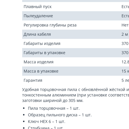
Плавный пуск
Ест
Пылеудаление
Ест
Регулировка глубины реза
Нет
Длина кабеля
2 м
Габариты изделия
370
Габариты в упаковке
370
Масса изделия
12.8
Масса в упаковке
15 
Гарантия
5 л
Удобная торцовочная пила с обновлённой жёсткой и
тонкостенным алюминием (при установке соответст
заготовки шириной до 305 мм.
Пила торцовочная – 1 шт.
Образец пильного диска – 1 шт.
Ключ HEX 6 – 1 шт.
Струбцина – 1 шт.