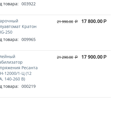
д товара:
003922
арочный
17 800.00
21 990.00
Р
Р
луавтомат Кратон
IG-250
д товара:
009965
лейный
17 900.00
21 290.00
Р
Р
абилизатор
пряжения Ресанта
Н-12000/1-Ц (12
А, 140-260 В)
д товара:
000219