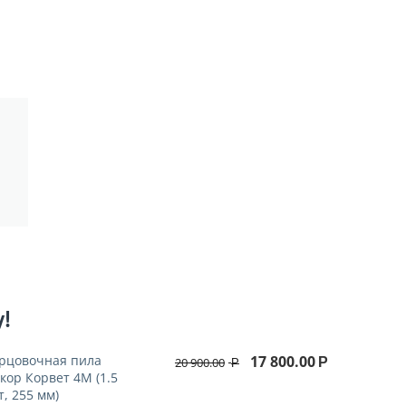
у!
рцовочная пила
17 800.00
20 900.00
Р
Р
кор Корвет 4М (1.5
т, 255 мм)