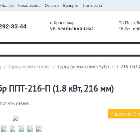
 баллы
Самовывоз
Оплата
Возврат
Контакты
г. Краснодар
Пн-Пт:
с 9:
 292-33-44
УЛ. УРАЛЬСКАЯ 126/2
Сб-Вс:
с 10
у
/
Торцовочные пилы
/
Торцовочная пила Зубр ППТ-216-П (1.8
р ППТ-216-П (1.8 кВт, 216 мм)
писать отзыв
Гарантия: 5 