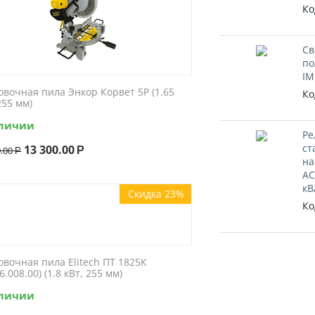
Ко
Св
по
IM
овочная пила Энкор Корвет 5Р (1.65
Ко
255 мм)
аличии
Ре
ст
13 300.00
0.00
Р
Р
на
АС
кВ
Скидка 23%
Ко
овочная пила Elitech ПТ 1825К
6.008.00) (1.8 кВт, 255 мм)
аличии