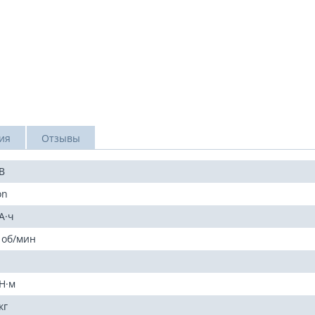
ия
Отзывы
 В
on
 А·ч
 об/мин
"
 Н·м
кг