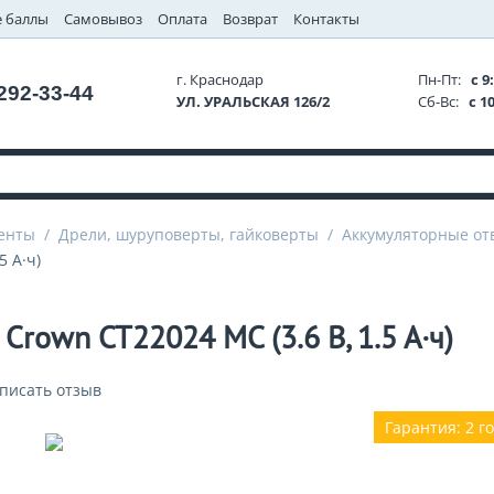
 баллы
Самовывоз
Оплата
Возврат
Контакты
г. Краснодар
Пн-Пт:
с 9:
 292-33-44
УЛ. УРАЛЬСКАЯ 126/2
Сб-Вс:
с 10
енты
/
Дрели, шуруповерты, гайковерты
/
Аккумуляторные от
5 А·ч)
Crown CT22024 MC (3.6 В, 1.5 А·ч)
писать отзыв
Гарантия: 2 г