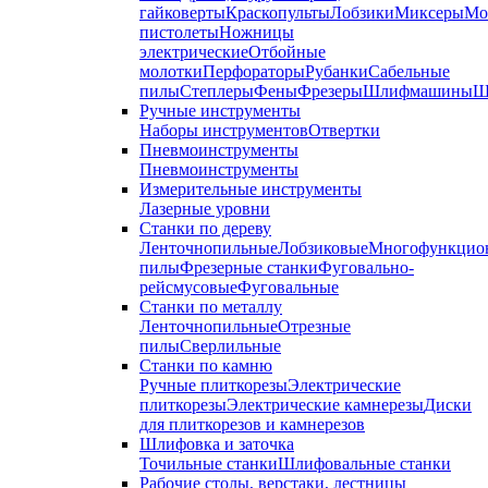
гайковерты
Краскопульты
Лобзики
Миксеры
Мо
пистолеты
Ножницы
электрические
Отбойные
молотки
Перфораторы
Рубанки
Сабельные
пилы
Степлеры
Фены
Фрезеры
Шлифмашины
Ш
Ручные инструменты
Наборы инструментов
Отвертки
Пневмоинструменты
Пневмоинструменты
Измерительные инструменты
Лазерные уровни
Станки по дереву
Ленточнопильные
Лобзиковые
Многофункцио
пилы
Фрезерные станки
Фуговально-
рейсмусовые
Фуговальные
Станки по металлу
Ленточнопильные
Отрезные
пилы
Сверлильные
Станки по камню
Ручные плиткорезы
Электрические
плиткорезы
Электрические камнерезы
Диски
для плиткорезов и камнерезов
Шлифовка и заточка
Точильные станки
Шлифовальные станки
Рабочие столы, верстаки, лестницы