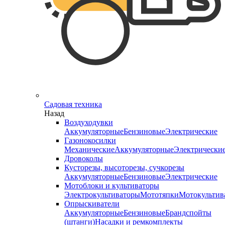
Садовая техника
Назад
Воздуходувки
Аккумуляторные
Бензиновые
Электрические
Газонокосилки
Механические
Аккумуляторные
Электрически
Дровоколы
Кусторезы, высоторезы, сучкорезы
Аккумуляторные
Бензиновые
Электрические
Мотоблоки и культиваторы
Электрокультиваторы
Мототяпки
Мотокультив
Опрыскиватели
Аккумуляторные
Бензиновые
Брандспойты
(штанги)
Насадки и ремкомплекты