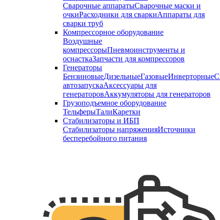
Сварочные аппараты
Сварочные маски и
очки
Расходники для сварки
Аппараты для
сварки труб
Компрессорное оборудование
Воздушные
компрессоры
Пневмоинструменты и
оснастка
Запчасти для компрессоров
Генераторы
Бензиновые
Дизельные
Газовые
Инверторные
С
автозапуска
Аксессуары для
генераторов
Аккумуляторы для генераторов
Грузоподъемное оборудование
Тельферы
Тали
Каретки
Стабилизаторы и ИБП
Стабилизаторы напряжения
Источники
бесперебойного питания