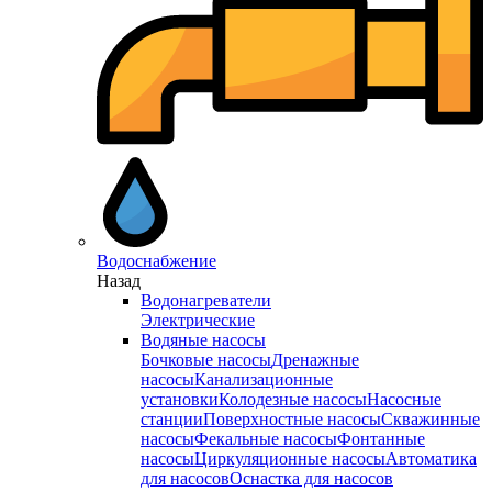
Водоснабжение
Назад
Водонагреватели
Электрические
Водяные насосы
Бочковые насосы
Дренажные
насосы
Канализационные
установки
Колодезные насосы
Насосные
станции
Поверхностные насосы
Скважинные
насосы
Фекальные насосы
Фонтанные
насосы
Циркуляционные насосы
Автоматика
для насосов
Оснастка для насосов