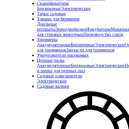
Скарификаторы
Бензиновые
Электрические
Тачки садовые
Товары для фермеров
Доильные
аппараты
Зернодробилки
Инкубаторы
Машинк
для стрижки животных
Производство соков
Триммеры
Аккумуляторные
Бензиновые
Электрические
О
для триммеров
Запчасти для триммеров
Уничтожители насекомых
Цепные пилы
Аккумуляторные
Бензиновые
Электрические
Ц
и шины для цепных пил
Садовые измельчители
Электрические
Садовые валики