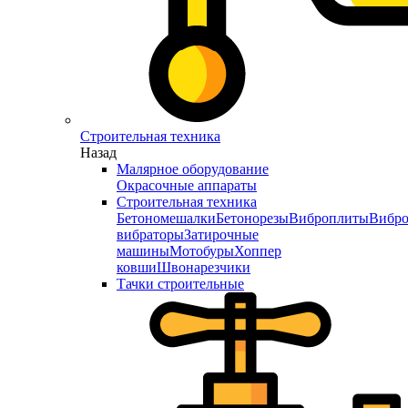
Строительная техника
Назад
Малярное оборудование
Окрасочные аппараты
Строительная техника
Бетономешалки
Бетонорезы
Виброплиты
Вибро
вибраторы
Затирочные
машины
Мотобуры
Хоппер
ковши
Швонарезчики
Тачки строительные