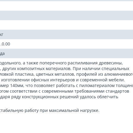
кг
1.0.00
ода
одольного, а также поперечного распиливания древесины,
, других композитных материалов. При наличии специальных
иловкой пластика, цветных металлов, профилей из алюминиевог
и изготовлении офисных интерьеров и современной мебели.
змер 140мм, что позволяет работать с пиломатериалом толщин
рогом соответствии с современными требованиями стандартов
лагодаря ряду конструкционных решений удалось облегчить
.
табильную работу при максимальной нагрузке.