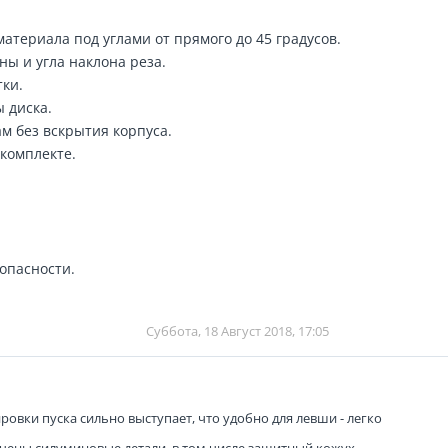
териала под углами от прямого до 45 градусов.
ны и угла наклона реза.
ки.
 диска.
м без вскрытия корпуса.
комплекте.
зопасности.
Суббота, 18 Август 2018, 17:05
ировки пуска сильно выступает, что удобно для левши - легко