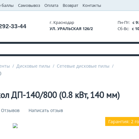
 баллы
Самовывоз
Оплата
Возврат
Контакты
г. Краснодар
Пн-Пт:
с 9:
 292-33-44
УЛ. УРАЛЬСКАЯ 126/2
Сб-Вс:
с 10
енты
/
Дисковые пилы
/
Сетевые дисковые пилы
/
)
л ДП-140/800 (0.8 кВт, 140 мм)
 Отзывов
Написать отзыв
Гарантия: 2 г