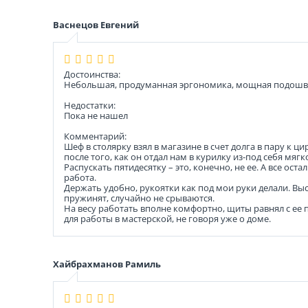
Васнецов Евгений
Достоинства:
Небольшая, продуманная эргономика, мощная подошв
Недостатки:
Пока не нашел
Комментарий:
Шеф в столярку взял в магазине в счет долга в пару к ц
после того, как он отдал нам в курилку из-под себя мягк
Распускать пятидесятку – это, конечно, не ее. А все ост
работа.
Держать удобно, рукоятки как под мои руки делали. Вы
пружинят, случайно не срываются.
На весу работать вполне комфортно, щиты равнял с е
для работы в мастерской, не говоря уже о доме.
Хайбрахманов Рамиль