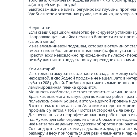
Толстая алюминиевая подошва (4мм), к которой прикру
4 (четыре!) метра шнура!
Быстрозажимные винты регулировки глубины пропила и 
Удобная вспомогательная ручка, не шишка, не упор, а 
Недостатки:
Если сзади барашком намертво фиксируется установка уг
Направляющая линейка немного болтается из-за притяж
(сырой метал).
Из-за алюминиевой подошвы, которая в отличии от ста
вместо них небольшие выштамповки (на фото указаны с
Практически невозможно присоединить пылесос - перехо
резьбу для винтов под установку переходника, а значит 
Комментарий:
Изготовлена аккуратно, все части совпадают между собой
неходовой, в свободной продаже не нашёл. Зато в интерн
зуба за 208 рублей. Пробовал распилить ламинированное
ламинированная плёнка крошится.
Мощность слабовата, не стоит торопиться и сильно жат
Брал, как вспомогательную, для домашних работ - расп
пользуюсь синим Бошем, а это уже другой уровень и др
В ответ тем, кто писал выше/или ниже о неровном резе
профиль с учётом, чтобы чистовая сторона была снизу, 
Для неспешных и непрофессиональных работ - одно из
п.с. Нужно для себя определить - это бюджетная модел
неё нет за такие деньги поддержки оборотов при распило
Со стандартными досками двадцатками, двадцатьпятками
размеру и весу пригодиться для резки ламината и парке