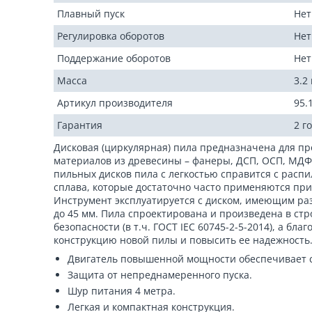
Плавный пуск
Нет
Регулировка оборотов
Нет
Поддержание оборотов
Нет
Масса
3.2 
Артикул производителя
95.
Гарантия
2 г
Дисковая (циркулярная) пила предназначена для пр
материалов из древесины – фанеры, ДСП, ОСП, МДФ
пильных дисков пила с легкостью справится с расп
сплава, которые достаточно часто применяются пр
Инструмент эксплуатируется с диском, имеющим ра
до 45 мм. Пила спроектирована и произведена в ст
безопасности (в т.ч. ГОСТ IEC 60745-2-5-2014), а б
конструкцию новой пилы и повысить ее надежность
Двигатель повышенной мощности обеспечивает с
Защита от непреднамеренного пуска.
Шур питания 4 метра.
Легкая и компактная конструкция.