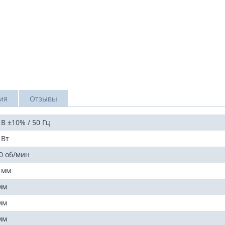
ия
Отзывы
 В ±10% / 50 Гц
 Вт
0 об/мин
 мм
мм
мм
мм