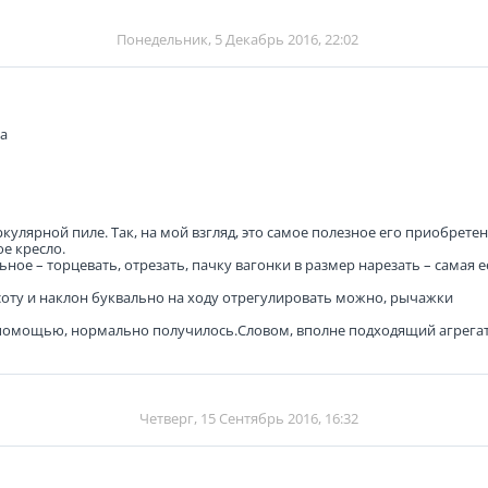
Понедельник, 5 Декабрь 2016, 22:02
а
иркулярной пиле. Так, на мой взгляд, это самое полезное его приобрете
ое кресло.
альное – торцевать, отрезать, пачку вагонки в размер нарезать – самая е
соту и наклон буквально на ходу отрегулировать можно, рычажки
е помощью, нормально получилось.Словом, вполне подходящий агрега
Четверг, 15 Сентябрь 2016, 16:32