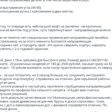
чены силуминовые детали, в том числе защитный кожух.
выставления угла (45-90).
полноценная ручка с креплением в двух местах.
ла, то спереди есть небольшой люфт на заклёпке - не критично.
ки её винтом под углом, чуть перетянул винт - направляющая мнётся
ли не тянется, нет специальных проёмов для направляющей линейки,
трелками), из-за этого немного болтается направляющая.
дника нет, а городить свой - это нужно сверлить корпус, нарезать
слететь с 2-х годовой гарантии.
. Диск с 18-ю зубьями для быстрого реза. Размер диска (140/20/т18)
ете - 20 различных моделей от 180 до 2500 рублей. Заказал сразу на 32
 дсп - 18 зубьев маловато, если снизу практически идеально, то сверх
ь - лучше потратить на 5 секунд больше, но сохранить инструмент.
ил досок под опалубку. Справилась на отлично. Для серьёзной работы
угая цена.
 - хотите ровный и чистый рез, притяните струбцинами направляющий
ведите по профилю без сильного напряга - и будет вам счастье.
 лучших решений.
ь, хотя довольно качественная. Но! Маломощная, непрофессиональная, 
вке, сырая древесина не для неё, брусы и доски сороковка - тоже.
, с дсп и ламинированным дсп, с фанерой справляется отлично. По
тной доски.