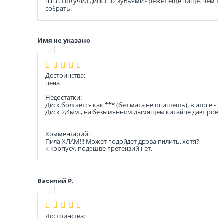
п.п.с. Получил диск с 32 зубьями - режет ещё чище, че
собрать.
Имя не указано
Достоинства:
цена
Недостатки:
Диск болтается как *** (без мата не опишешь), в итоге
Диск 2,4мм., на безымянном дымящем китайце дает ров
Комментарий:
Пила ХЛАМ!!! Может подойдет дрова пилить, хотя?
к корпусу, подошве претензий нет.
Василий Р.
Достоинства: