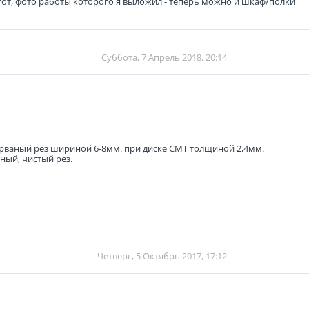
м тот, фото работы которого я выложил - теперь можно и шкаф/полки
Суббота, 7 Апрель 2018, 20:14
 - рваный рез шириной 6-8мм. при диске CMT толщиной 2,4мм.
ный, чистый рез.
Четверг, 5 Октябрь 2017, 17:12