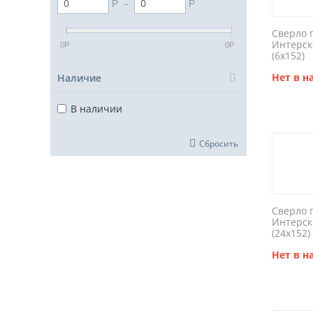
–
Р
Р
Сверло 
Интерск
0
0
Р
Р
(6x152)
Нет в 
Наличие
В наличии
Сбросить
Сверло 
Интерск
(24x152)
Нет в 