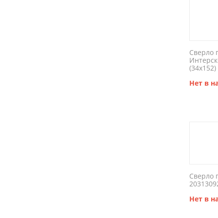
Сверло 
Интерск
(34x152)
Нет в 
Сверло 
2031309
Нет в 