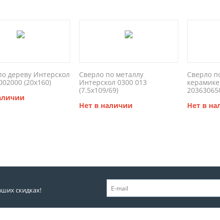
по дереву Интерскол
Сверло по металлу
Сверло по
002000 (20x160)
Интерскол 0300 013
керамике
(7.5x109/69)
203630650
наличии
Нет в наличии
Нет в н
аших скидках!