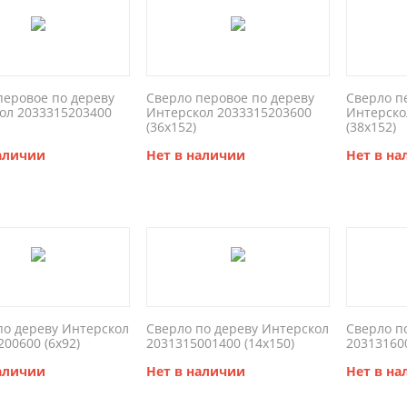
перовое по дереву
Сверло перовое по дереву
Сверло п
ол 2033315203400
Интерскол 2033315203600
Интерско
(36x152)
(38x152)
наличии
Нет в наличии
Нет в н
по дереву Интерскол
Сверло по дереву Интерскол
Сверло п
200600 (6x92)
2031315001400 (14x150)
203131600
наличии
Нет в наличии
Нет в н