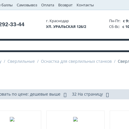
 баллы
Самовывоз
Оплата
Возврат
Контакты
г. Краснодар
Пн-Пт:
с 9:
 292-33-44
УЛ. УРАЛЬСКАЯ 126/2
Сб-Вс:
с 10
у
/
Сверлильные
/
Оснастка для сверлильных станков
/
Свер
овать по цене: дешевые выше
32 На страницу