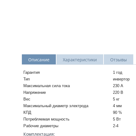
Описание
Характеристики
Отзывы
Гарантия
1 год
Тип
инвертор
Максимальная сила тока
230 А
Напряжение
220 В
Вес
5 кг
Максимальный диаметр электрода
4 мм
КПД
90 %
Потребляемая мощность
5 Вт
Рабочие диаметры
2-4
Комплектация: