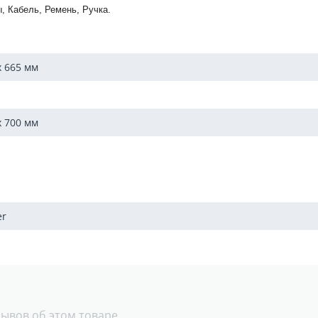
, Кабель, Ремень, Ручка.
x 665
мм
x 700
мм
er
зывов об этом товаре