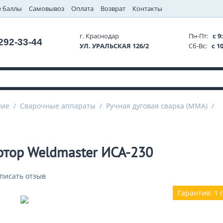
 баллы
Самовывоз
Оплата
Возврат
Контакты
г. Краснодар
Пн-Пт:
с 9:
 292-33-44
УЛ. УРАЛЬСКАЯ 126/2
Сб-Вс:
с 10
ние
/
Сварочные аппараты
/
Ручная дуговая сварка (MMA)
/
ртор Weldmaster ИСА-230
писать отзыв
Гарантия: 1 