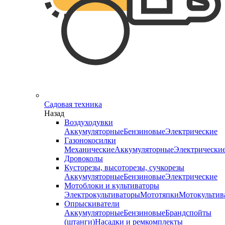
Садовая техника
Назад
Воздуходувки
Аккумуляторные
Бензиновые
Электрические
Газонокосилки
Механические
Аккумуляторные
Электрически
Дровоколы
Кусторезы, высоторезы, сучкорезы
Аккумуляторные
Бензиновые
Электрические
Мотоблоки и культиваторы
Электрокультиваторы
Мототяпки
Мотокультив
Опрыскиватели
Аккумуляторные
Бензиновые
Брандспойты
(штанги)
Насадки и ремкомплекты