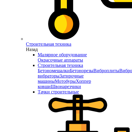
Строительная техника
Назад
Малярное оборудование
Окрасочные аппараты
Строительная техника
Бетономешалки
Бетонорезы
Виброплиты
Вибро
вибраторы
Затирочные
машины
Мотобуры
Хоппер
ковши
Швонарезчики
Тачки строительные