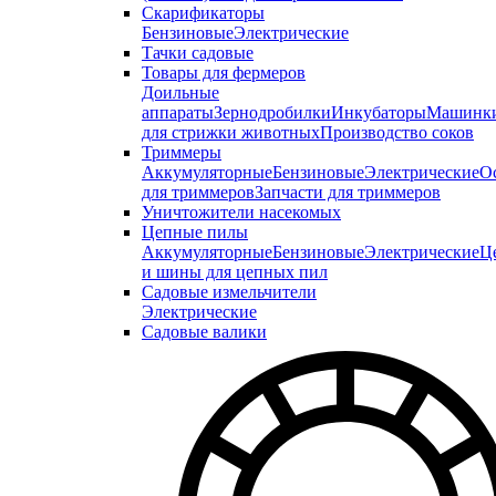
Скарификаторы
Бензиновые
Электрические
Тачки садовые
Товары для фермеров
Доильные
аппараты
Зернодробилки
Инкубаторы
Машинк
для стрижки животных
Производство соков
Триммеры
Аккумуляторные
Бензиновые
Электрические
О
для триммеров
Запчасти для триммеров
Уничтожители насекомых
Цепные пилы
Аккумуляторные
Бензиновые
Электрические
Ц
и шины для цепных пил
Садовые измельчители
Электрические
Садовые валики