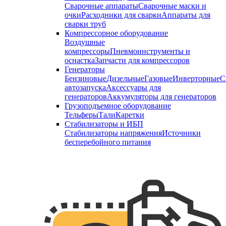
Сварочные аппараты
Сварочные маски и
очки
Расходники для сварки
Аппараты для
сварки труб
Компрессорное оборудование
Воздушные
компрессоры
Пневмоинструменты и
оснастка
Запчасти для компрессоров
Генераторы
Бензиновые
Дизельные
Газовые
Инверторные
С
автозапуска
Аксессуары для
генераторов
Аккумуляторы для генераторов
Грузоподъемное оборудование
Тельферы
Тали
Каретки
Стабилизаторы и ИБП
Стабилизаторы напряжения
Источники
бесперебойного питания