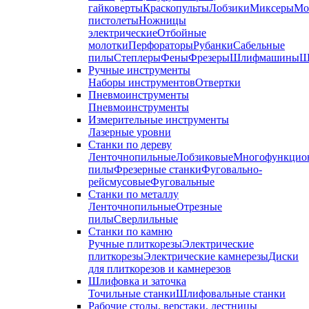
гайковерты
Краскопульты
Лобзики
Миксеры
Мо
пистолеты
Ножницы
электрические
Отбойные
молотки
Перфораторы
Рубанки
Сабельные
пилы
Степлеры
Фены
Фрезеры
Шлифмашины
Ш
Ручные инструменты
Наборы инструментов
Отвертки
Пневмоинструменты
Пневмоинструменты
Измерительные инструменты
Лазерные уровни
Станки по дереву
Ленточнопильные
Лобзиковые
Многофункцио
пилы
Фрезерные станки
Фуговально-
рейсмусовые
Фуговальные
Станки по металлу
Ленточнопильные
Отрезные
пилы
Сверлильные
Станки по камню
Ручные плиткорезы
Электрические
плиткорезы
Электрические камнерезы
Диски
для плиткорезов и камнерезов
Шлифовка и заточка
Точильные станки
Шлифовальные станки
Рабочие столы, верстаки, лестницы