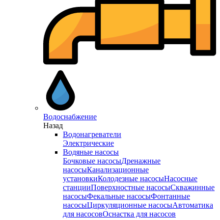
Водоснабжение
Назад
Водонагреватели
Электрические
Водяные насосы
Бочковые насосы
Дренажные
насосы
Канализационные
установки
Колодезные насосы
Насосные
станции
Поверхностные насосы
Скважинные
насосы
Фекальные насосы
Фонтанные
насосы
Циркуляционные насосы
Автоматика
для насосов
Оснастка для насосов