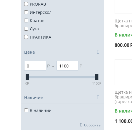
PRORAB
Интерскол
Кратон
Щетка н
браширо
Луга
В нали
ПРАКТИКА
800.00
Цена
–
Р
Р
0
1100
Р
Р
Щетка н
браширо
Наличие
(тарелка
В наличии
В нали
1 100.0
Сбросить