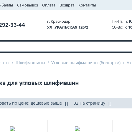
 баллы
Самовывоз
Оплата
Возврат
Контакты
г. Краснодар
Пн-Пт:
с 9:
 292-33-44
УЛ. УРАЛЬСКАЯ 126/2
Сб-Вс:
с 10
енты
/
Шлифмашины
/
Угловые шлифмашины (болгарки)
/
Ак
ка для угловых шлифмашин
овать по цене: дешевые выше
32 На страницу