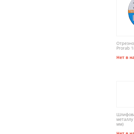
Отрезно
Prorab 1
Нет в 
Шлифова
металлу 
мм)
Нет в 