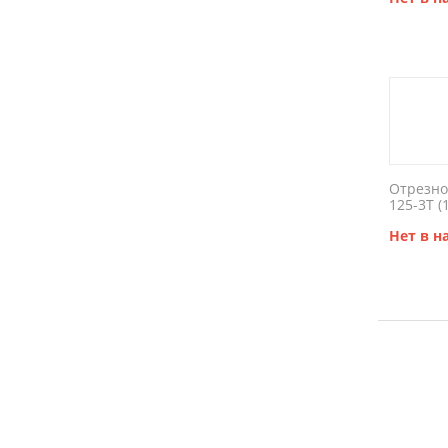
Отрезно
125-3T (
Нет в 