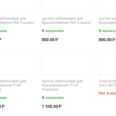
ейлоновая для
Щетка нейлоновая для
Щетка не
вания P80 (чашка)
браширования P60 (чашка)
браширов
чии
В наличии
В нали
800.00
800.00
Р
Р
Р
ейлоновая для
Щетка нейлоновая для
Отрезной
вания P180
браширования P120
Луга 3632
)
(тарелка)
Нет в н
чии
В наличии
0
1 100.00
Р
Р